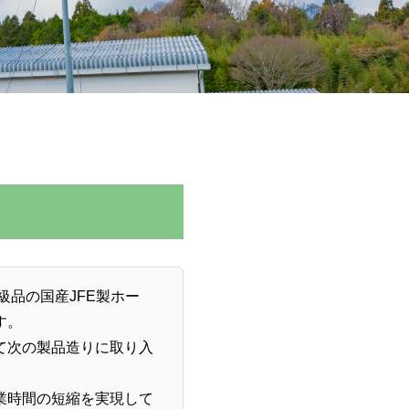
級品の国産JFE製ホー
す。
て次の製品造りに取り入
業時間の短縮を実現して