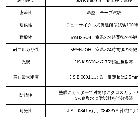
表面硬度
JIS K 5600-5-4 鉛筆硬度試験
密着性
碁盤目テープ試験
耐候性
デューサイクル式促進耐候試験100
耐酸性
5%H2SO4 室温×24時間後の外観
耐アルカリ性
55%NaOH 室温×24時間後の外観
光沢
JIS K 5600-4-7 75°鏡面反射率
表面最大粗度
JIS B 0601による 測定長は2.5m
塗膜にカッターで対角線にクロスカット
防錆性
3%食塩水に供試材を半分浸漬
耐光性
JIS L 0841又は、0843の直射法によ