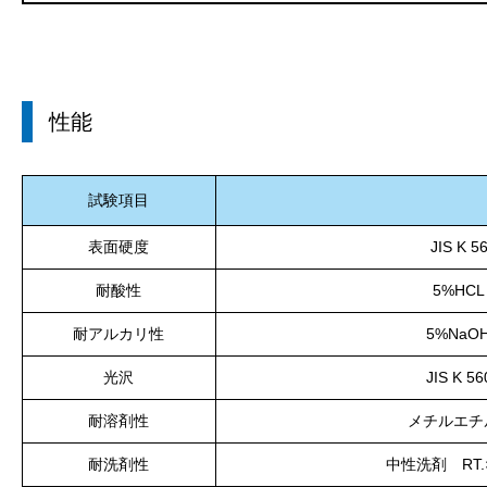
性能
試験項目
表面硬度
JIS K
耐酸性
5%HC
耐アルカリ性
5%Na
光沢
JIS K 
耐溶剤性
メチルエチ
耐洗剤性
中性洗剤 RT