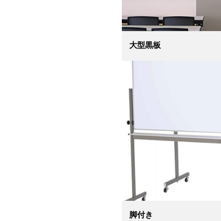
大型黒板
脚付き